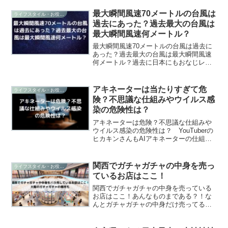
意図が見え隠れするので、深く考えてみ
ると意外と面白いものです。
最大瞬間風速70メートルの台風は
ライフスタイル・お役立ち
過去にあった？過去最大の台風は
最大瞬間風速何メートル？
最大瞬間風速70メートルの台風は過去に
あった？過去最大の台風は最大瞬間風速
何メートル？過去に日本にもおなじレベ
ルの台風が直撃しています。早めに台風
対策が必要ですね。
アキネーターは当たりすぎて危
ライフスタイル・お役立ち
険？不思議な仕組みやウイルス感
染の危険性は？
アキネーターは危険？不思議な仕組みや
ウイルス感染の危険性は？ YouTuberの
ヒカキンさんもAIアキネーターの仕組み
はどうなってんの？と首をかしげる位何
でも言い当ててしまう。
関西でガチャガチャの中身を売っ
ライフスタイル・お役立ち
ているお店はここ！
関西でガチャガチャの中身を売っている
お店はここ！あんなものまである？！な
んとガチャガチャの中身だけ売ってるネ
ットショップまでありました。欲しいも
のが多すぎる！