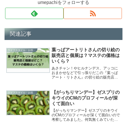
umepachiをフォローする
関連記事
葉っぱアートリトさんの切り絵の
ライフスタイル・お役立ち
販売店と個展は？マステの価格は
いくら？
あさチャン！やヒルナンデス、アッコに
おまかせなどで引っ張りだこの『葉っぱ
アート・リトさん』の切り絵の販売店と
個展はいつどこでやるのか、マステの価
格はいくらなのかをまとめました。
【がっちりマンデー】ゼスプリの
ライフスタイル・お役立ち
キウイのCMのプロフィールが深
くて面白い
【がっちりマンデー】ゼスプリのキウイ
のCMのプロフィールが深くて面白いので
考察してみました。何気無くみていたプ
ロフィールですが、そこにはメーカーの