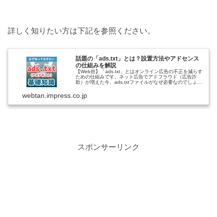
詳しく知りたい方は下記を参照ください。
話題の「ads.txt」とは？設置方法やアドセンス
の仕組みを解説
【Web担】「ads.txt」とはオンライン広告の不正を減らす
ための仕組みです。ネット広告でアドフラウド（広告詐
欺）が増えた今、ads.txtファイルがなぜ必要なのでしょう
か？ ads.txtを設置すべき理由、設置方法、Googleアドセ
ン...
webtan.impress.co.jp
スポンサーリンク